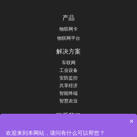
产品
物联网卡
物联网平台
解决方案
车联网
工业设备
安防监控
共享经济
智能终端
智慧农业
联系我们
×
电话：15131663716
欢迎来到本网站，请问有什么可以帮您？
地址：北京市海淀区八里庄路62号院1号楼8层906